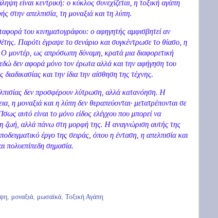
ηψη είναι κεντρική: ο κύκλος συνεχίζεται, η τοξική αγάπη
ής στην απελπισία, τη μοναξιά και τη λύπη.
ταφορά του κινηματογράφου: ο αφηγητής αμφισβητεί αν
έτης. Παρότι έγραψε το σενάριο και συγκέντρωσε το θίασο, η
ζ. Ο μοντέρ, ως απρόσωπη δύναμη, κρατά μια διαφορετική
 εδώ δεν αφορά μόνο τον έρωτα αλλά και την αφήγηση του
ς διαδικασίας και την ίδια την αίσθηση της τέχνης.
λπισίας δεν προσφέρουν λύτρωση, αλλά κατανόηση. Η
εια, η μοναξιά και η λύπη δεν θεραπεύονται· μετατρέπονται σε
Ίσως αυτό είναι το μόνο είδος ελέγχου που μπορεί να
στη ζωή, αλλά πάνω στη μορφή της. Η αναγνώριση αυτής της
ποδειγματικό έργο της σειράς, όπου η ένταση, η απελπισία και
αι πολυεπίπεδη σημασία.
ιψη
,
μοναξιά
,
μωσαϊκά
,
Τοξική Αγάπη