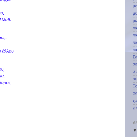
μο
υ,
μυ
 Πλάθ.
μ
πα
πα
ρος.
πό
πό
υ άλλου
Σ
σε
ου,
στ
μα.
συ
οβαρός
Το
φα
χα
χα
Α