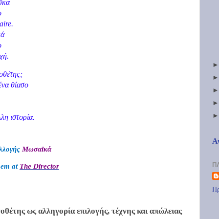
σκα
ο
aire
.
ιά
ο
χή.
οθέτης;
ένα θίασο
λη ιστορία.
Α
υλλογής
Μωσαϊκά
Π
poem at
The Director
Πρ
θέτης ως αλληγορία επιλογής, τέχνης και απώλειας