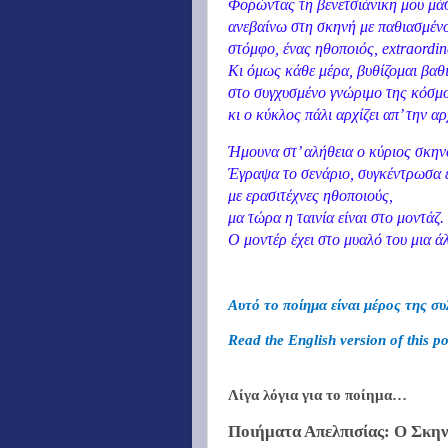
Φορώντας τη βενετσιάνικη μου μά
ανεβαίνω στη σκηνή με παθιασμέν
στόμφο, ένας ηθοποιός,
extraordin
Κι όμως κάθε μέρα, βυθίζομαι βαθ
στο συγχυσμένο γνώριμο της κόσμ
κι ο κύκλος πάλι αρχίζει απ’ την αρ
Ήμουνα στ’ αλήθεια ο κύριος σκην
Έγραψα το σενάριο, συγκέντρωσα 
με ερασιτέχνες ηθοποιούς,
μα τώρα η ταινία είναι στο μοντάζ.
Ο μοντέρ έχει στο μυαλό του μια άλ
Αυτό το ποίημα είναι μέρος της σ
Read the English version of this 
Λίγα λόγια για το ποίημα…
Ποιήματα Απελπισίας: Ο Σκηνο