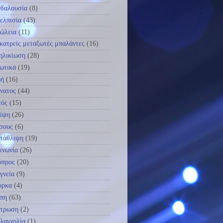
δαλουσία
(8)
ελπισία
(43)
ώλεια
(11)
κατρείς μεταξωτές μπαλάντες
(16)
ηλικίωση
(28)
ωτικά
(19)
ωή
(16)
νατος
(44)
εός
(15)
ίψη
(26)
σους
(6)
τάθλιψη
(19)
ινωνία
(26)
ύπρος
(20)
γνεία
(9)
όρκα
(4)
πη
(63)
ύτρωση
(2)
λαγχολία
(1)