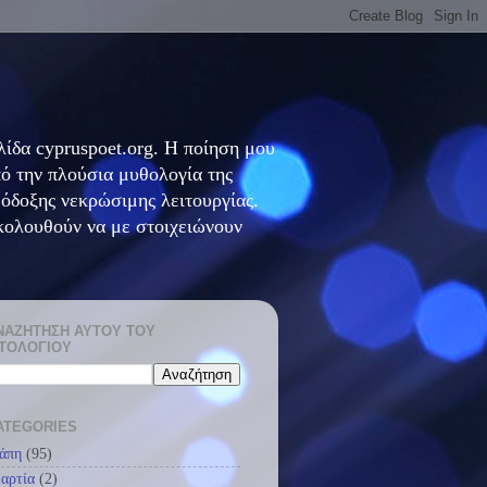
ίδα cypruspoet.org. Η ποίηση μου
πό την πλούσια μυθολογία της
θόδοξης νεκρώσιμης λειτουργίας.
κολουθούν να με στοιχειώνουν
ΝΑΖΉΤΗΣΗ ΑΥΤΟΎ ΤΟΥ
ΣΤΟΛΟΓΊΟΥ
ATEGORIES
άπη
(95)
αρτία
(2)