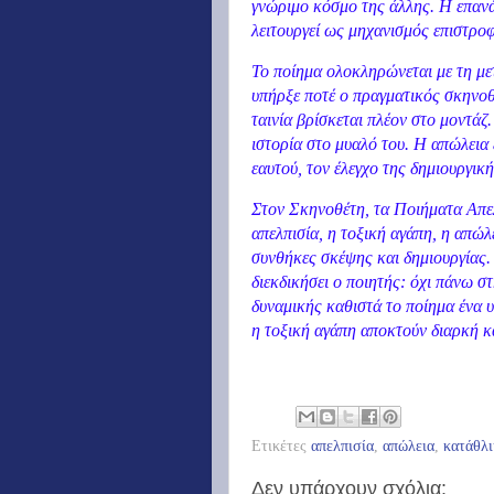
γνώριμο κόσμο της άλλης. Η επανάλ
λειτουργεί ως μηχανισμός επιστροφ
Το ποίημα ολοκληρώνεται με τη με
υπήρξε ποτέ ο πραγματικός σκηνοθ
ταινία βρίσκεται πλέον στο μοντά
ιστορία στο μυαλό του. Η απώλεια
εαυτού, τον έλεγχο της δημιουργική
Στον Σκηνοθέτη, τα Ποιήματα Απε
απελπισία, η τοξική αγάπη, η απώλ
συνθήκες σκέψης και δημιουργίας. 
διεκδικήσει ο ποιητής: όχι πάνω 
δυναμικής καθιστά το ποίημα ένα υ
η τοξική αγάπη αποκτούν διαρκή κ
Ετικέτες
απελπισία
,
απώλεια
,
κατάθλ
Δεν υπάρχουν σχόλια: