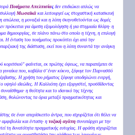
σειρά
Ποιήματα Απελπισία
ς
δεν επιδιώκει απλώς να
 συλλογή
Μωσαϊκά
και λειτουργεί ως στοχαστική κατασκευή
 η απώλεια, η μοναξιά και η λύπη σκηνοθετούνται ως δομές
ν πρόκειται για άμεση εξομολόγηση ή για στιγμιαία θλίψη· η
μα δημιουργίας, σε πλάνο πάνω στο οποίο η τέχνη, η επιλογή
αι. Η ένταση του ποιήματος προκύπτει όχι από την
παρξιακή της διάσταση, εκεί που η λύπη συναντά την ανάγκη
ύ κοριτσιού" φαίνεται, εκ πρώτης όψεως, να παραπέμπει σε
α γυναίκα που, καβάλα σ’ έναν κύκνο, ξέφυγε τον Παρνασσό
έρβασης. Η χρήση του ρήματος ξέφυγε υποδηλώνει ενεργή,
 υψηλό ιδεώδες. Η Καλλιόπη έχει εξοργιστεί, προσδίδοντας
 συναίσθημα· η θεότητα και το ιδανικό της τέχνης
άση, θολώνοντας τα όρια μεταξύ πραγματικότητας και
στης σε έναν απερίσκεπτο άντρα, που ισχυρίζεται ότι θέλει να
ν αμφιβολία και ένταση· η
τοξική αγάπη
συνυπάρχει με την
τεί τη δυνατότητα πραγματικής ευτυχίας. Η φράση ισχυρίζεται
ατότητα να αμφισβητήσει την αλήθεια των λεγομένων,