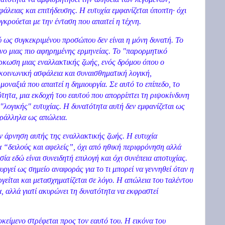
λειας και επιτήδευσης. Η ευτυχία εμφανίζεται ύποπτη· όχι
υγκρούεται με την ένταση που απαιτεί η τέχνη.
 ως συγκεκριμένου προσώπου δεν είναι η μόνη δυνατή. Το
ενο μιας πιο αφηρημένης ερμηνείας. Το "παρορμητικό
άρκωση μιας εναλλακτικής ζωής, ενός δρόμου όπου ο
 κοινωνική ασφάλεια και συναισθηματική λογική,
μοναξιά που απαιτεί η δημιουργία. Σε αυτό το επίπεδο, το
τότητα, μια εκδοχή του εαυτού που απορρίπτει τη ριψοκίνδυνη
 "λογικής" ευτυχίας. Η δυνατότητα αυτή δεν εμφανίζεται ως
αράλληλα ως απώλεια.
ν άρνηση αυτής της εναλλακτικής ζωής. Η ευτυχία
α “δειλούς και αφελείς”, όχι από ηθική περιφρόνηση αλλά
ία εδώ είναι συνειδητή επιλογή και όχι συνέπεια αποτυχίας.
γεί ως σημείο αναφοράς για το τι μπορεί να γεννηθεί όταν η
ργείται και μετασχηματίζεται σε λόγο. Η απώλεια του ταλέντου
όξα, αλλά γιατί ακυρώνει τη δυνατότητα να εκφραστεί
οκείμενο στρέφεται προς τον εαυτό του. Η εικόνα του