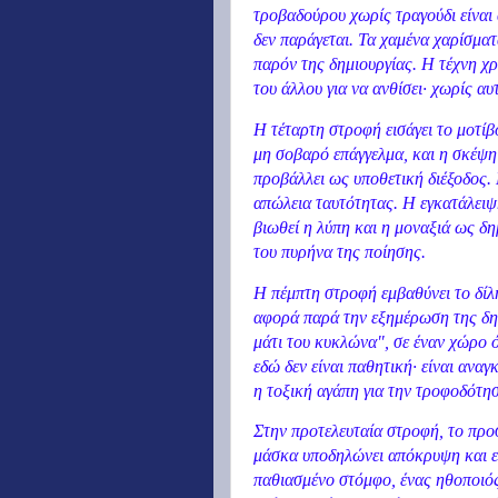
τροβαδούρου χωρίς τραγούδι είναι
δεν παράγεται. Τα χαμένα χαρίσμα
παρόν της δημιουργίας. Η τέχνη χρ
του άλλου για να ανθίσει· χωρίς αυ
Η τέταρτη στροφή εισάγει το μοτί
μη σοβαρό επάγγελμα, και η σκέψη
προβάλλει ως υποθετική διέξοδος.
απώλεια ταυτότητας. Η εγκατάλειψ
βιωθεί η λύπη και η μοναξιά ως δη
του πυρήνα της ποίησης.
Η πέμπτη στροφή εμβαθύνει το δίλ
αφορά παρά την εξημέρωση της δημ
μάτι του κυκλώνα", σε έναν χώρο ό
εδώ δεν είναι παθητική· είναι αναγ
η τοξική αγάπη για την τροφοδότησ
Στην προτελευταία στροφή, το προσ
μάσκα υποδηλώνει απόκρυψη και επ
παθιασμένο στόμφο, ένας ηθοποιό