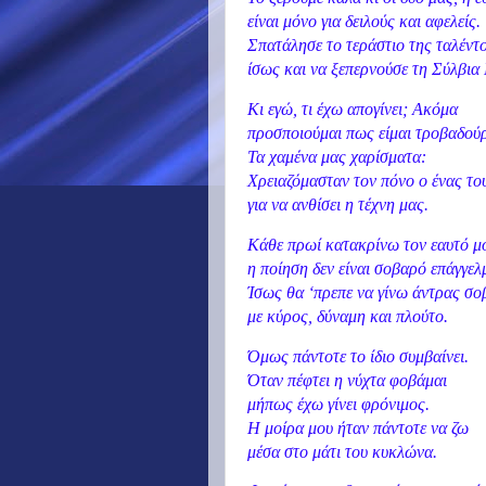
είναι μόνο για δειλούς και αφελείς.
Σπατάλησε το τεράστιο της ταλέντο
ίσως και να ξεπερνούσε τη Σύλβια
Κι εγώ, τι έχω απογίνει; Ακόμα
προσποιούμαι πως είμαι τροβαδού
Τα χαμένα μας χαρίσματα:
Χρειαζόμασταν τον πόνο ο ένας το
για να ανθίσει η τέχνη μας.
Κάθε πρωί κατακρίνω τον εαυτό μ
η ποίηση δεν είναι σοβαρό επάγγελ
Ίσως θα ‘πρεπε να γίνω άντρας σ
με κύρος, δύναμη και πλούτο.
Όμως πάντοτε το ίδιο συμβαίνει.
Όταν πέφτει η νύχτα φοβάμαι
μήπως έχω γίνει φρόνιμος.
Η μοίρα μου ήταν πάντοτε να ζω
μέσα στο μάτι του κυκλώνα.