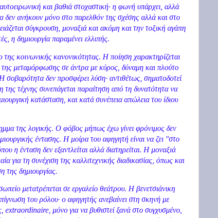
 αυτοειρωνική και βαθιά στοχαστική· η φωνή υπάρχει, αλλά
τα δεν ανήκουν μόνο στο παρελθόν της σχέσης αλλά και στο
ειάζεται σύγκρουση, μοναξιά και ακόμη και την τοξική αγάπη
τές, η δημιουργία παραμένει ελλιπής.
βο της κοινωνικής κανονικότητας. Η ποίηση χαρακτηρίζεται
 της μεταμόρφωσης σε άντρα με κύρος, δύναμη και πλούτο
 Η σοβαρότητα δεν προσφέρει λύση· αντιθέτως, σηματοδοτεί
η της τέχνης συνεπάγεται παραίτηση από τη δυνατότητα να
μιουργική κατάσταση, και κατά συνέπεια απώλεια του ίδιου
ημμα της λογικής. Ο φόβος μήπως έχω γίνει φρόνιμος δεν
ιουργικής έντασης. Η μοίρα του αφηγητή είναι να ζει "στο
που η ένταση δεν εξαντλείται αλλά διατηρείται. Η μοναξιά
καία για τη συνέχιση της καλλιτεχνικής διαδικασίας, όπως και
η της δημιουργίας.
ωπείο μετατρέπεται σε εργαλείο θεάτρου. Η βενετσιάνικη
ίγνωση του ρόλου· ο αφηγητής ανεβαίνει στη σκηνή με
ς,
extraordinaire
, μόνο για να βυθιστεί ξανά στο συγχυσμένο,