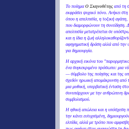
Το ποίημα
Ο Σκηνοθέτης
από τη 
εκφράσει ψυχικό πόνο. Ανήκει στη
όπου η απελπισία, η τοξική αγάπη,
που διαμορφώνουν τη συνείδηση. Δε
απελπισία μετατρέπεται σε υπόστρω
και η ίδια η ζωή αλληλοκαθορίζοντ
αφηγηματική δράση αλλά από την υ
για δημιουργία.
Η αρχική εικόνα του "παρορμητικο
ένα συγκεκριμένο πρόσωπο: μια νέ
— σύμβολο της ποίησης και της υπ
σχεδόν ηρωική απομάκρυνση από το
μια μυθική, υπερβατική ένταση στο
συνυπάρχουν με την ανθρώπινη δρ
συμβολισμού.
Η ηθική απώλεια και η υπόσχεση πί
την κάνει ευτυχισμένη, δημιουργού
ελπίδα, αλλά με τρόπο που αμφισβη
πως αφήνει στον αναγνώστη τη δυν