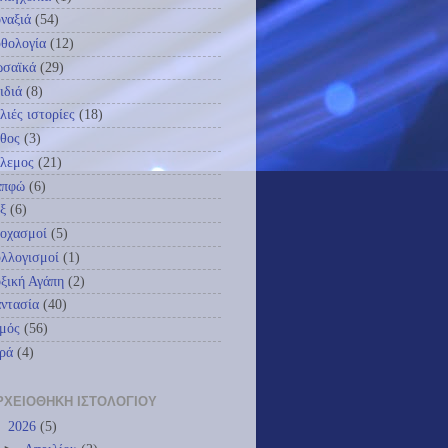
ναξιά
(54)
θολογία
(12)
ωσαϊκά
(29)
ιδιά
(8)
λιές ιστορίες
(18)
θος
(3)
λεμος
(21)
απφώ
(6)
ξ
(6)
οχασμοί
(5)
λλογισμοί
(1)
ξική Αγάπη
(2)
ντασία
(40)
μός
(56)
ρά
(4)
ΡΧΕΙΟΘΉΚΗ ΙΣΤΟΛΟΓΊΟΥ
▼
2026
(5)