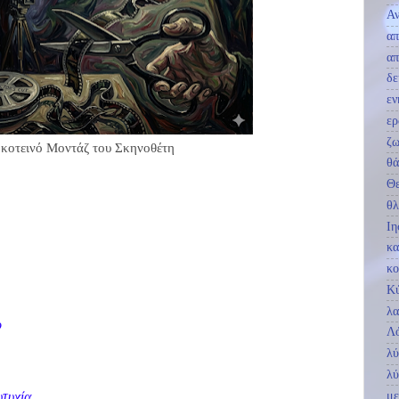
Αν
απ
απ
δε
εν
ερ
ζ
κοτεινό Μοντάζ του Σκηνοθέτη
θά
Θ
θλ
Ιη
κα
κο
Κ
λα
ο
Λ
.
λύ
λ
με
υτυχία