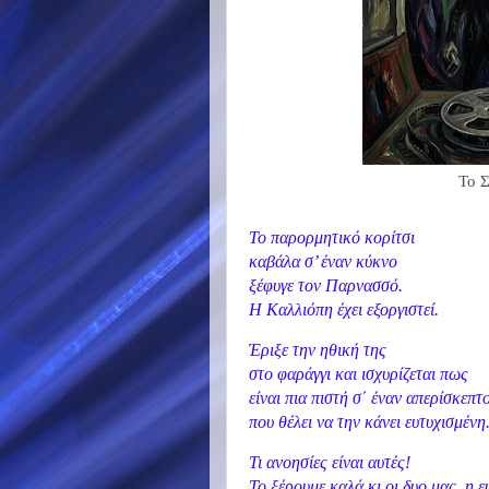
Το Σ
Το παρορμητικό κορίτσι
καβάλα σ’ έναν κύκνο
ξέφυγε τον Παρνασσό.
Η Καλλιόπη έχει εξοργιστεί.
Έριξε την ηθική της
στο φαράγγι και ισχυρίζεται πως
είναι πια πιστή σ΄ έναν απερίσκεπτ
που θέλει να την κάνει ευτυχισμένη
Τι ανοησίες είναι αυτές!
Το ξέρουμε καλά κι οι δυο μας, η ε