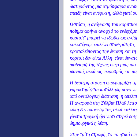
διατηρώντας μια ατμόσφαιρα ανασφά
επειδή είναι ανέφικτη, αλλά γιατί σ
Ωστόσο, η ανάγνωση του κοριτσιού
ποίημα αφήνει ανοιχτό το ενδεχόμ
κορίτσι" μπορεί να ιδωθεί ως ενσ
καλλιτέχνης επιλέγει σταθερότητα,
εγκαταλείποντας την ένταση και τη 
κορίτσι δεν είναι Άλλη· είναι δυνα
διαδρομή της τέχνης υπέρ μιας πιο
ιδανική, αλλά ως πειρασμός και π
Η δεύτερη στροφή υπογραμμίζει τη
χαρακτηρίζεται κατάλληλη μόνο γι
από οντολογική διάσταση· η απελπισ
Η αναφορά στη Σύλβια Πλάθ λειτουρ
λύπη δεν αποφεύγεται, αλλά καλλιε
γίνεται τραγική όχι γιατί στερεί δ
δημιουργικά η λύπη.
Στην τρίτη στροφή, το ποιητικό υπ