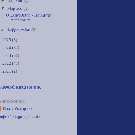
►
Απριλίου
(2)
▼
Μαρτίου
(1)
Ο Σκηνοθέτης - Ποιήματα
Απελπισίας
►
Φεβρουαρίου
(2)
►
2025
(3)
►
2024
(37)
►
2023
(66)
►
2022
(43)
►
2021
(2)
ναφορά κατάχρησης
ΛΗΡΟΦΟΡΊΕΣ
Τάκης Ζαχαρίου
οβολή πλήρους προφίλ