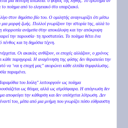
γεται μια δεύτερη απώλεια: ο φόβος της λήθης. Το ερώτημα αν
ι το ποίημα από το ελεγειακό στο υπαρξιακό.
 λίγο στον δημόσιο βίο του. Ο ομιλητής αναγνωρίζει ότι μέσω
 μια μορφή ζωής. Πολλοί γνωρίζουν την ιστορία της, αλλά το
 η ισορροπία ανάμεσα στην αποκάλυψη και την απόκρυψη
αιρεί την παρουσία· τη προστατεύει. Το ποίημα θέτει ένα
 πένθος και τη δημόσια τέχνη.
νέρχεται. Οι ακακίες ανθίζουν, οι εποχές αλλάζουν, ο χρόνος
 κάθε παρηγοριά. Η αναγέννηση της φύσης δεν θεραπεύει την
φτό να ’ναι η εποχή μας" ακυρώνει κάθε ελπίδα συμφιλίωσης.
σία παραμένει.
αραμύθια του Ιούλη" λειτουργούν ως ποίημα
ρουσιάζεται ως θέαμα, αλλά ως ατμόσφαιρα. Η απόγνωση δεν
ημα αποφεύγει την κάθαρση και δεν υπόσχεται λύτρωση. Δεν
πέναντί του, μέσα από μια μνήμη που γνωρίζει πόσο εύθραυστη