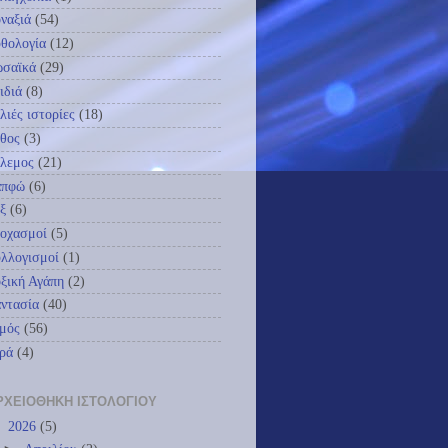
ναξιά
(54)
θολογία
(12)
ωσαϊκά
(29)
ιδιά
(8)
λιές ιστορίες
(18)
θος
(3)
λεμος
(21)
απφώ
(6)
ξ
(6)
οχασμοί
(5)
λλογισμοί
(1)
ξική Αγάπη
(2)
ντασία
(40)
μός
(56)
ρά
(4)
ΡΧΕΙΟΘΉΚΗ ΙΣΤΟΛΟΓΊΟΥ
▼
2026
(5)