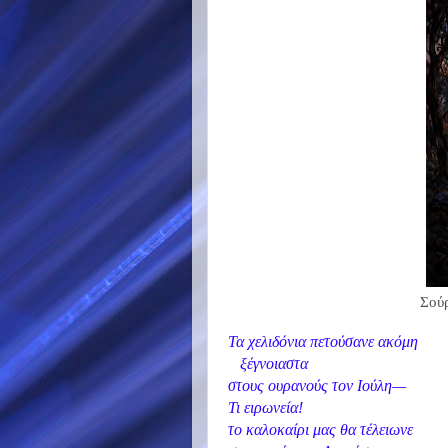
Σούρ
Τα χελιδόνια πετούσανε ακόμη
ξέγνοιαστα
στους ουρανούς τον Ιούλη—
Τι ειρωνεία!
το καλοκαίρι μας θα τέλειωνε