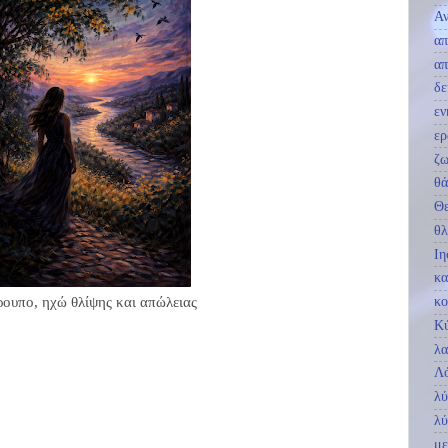
Αν
απ
απ
δε
εν
ερ
ζ
θά
Θ
θλ
Ιη
κα
ουπο, ηχώ θλίψης και απώλειας
κο
Κ
λα
Λ
λύ
λ
με