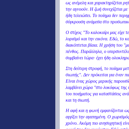
ως ανέμελη και χαρακτηρίζεται ρητ
την αγνοούν. Η ζωή συνεχίζεται με 
ήδη τελειώσει. Το ποίημα δεν περιγ
σύγκρουση ανάμεσα στο προσωπικό
Ο στίχος "Το καλοκαίρι μας είχε τε
λυρισμό και την εικόνα. Εδώ, το κ
διακόπτεται βίαια. Η χρήση του "μ
πένθος. Παράλληλα, ο υπερσυντέλικ
συμβαίνει τώρα· έχει ήδη ολοκληρω
Στη δεύτερη στροφή, το ποίημα με
σιωπής". Δεν πρόκειται για έναν π
Είναι ένας χώρος μερικής παρουσί
λαμβάνει χώρα "στο λυκόφως της η
του ποιήματος για καταστάσεις ανά
και τη σιωπή.
Η αφή και η φωνή εμφανίζονται ως
αγγίξει την αγαπημένη. Ο χωρισμός
χρόνο. Ακόμη πιο ανησυχητική είνα