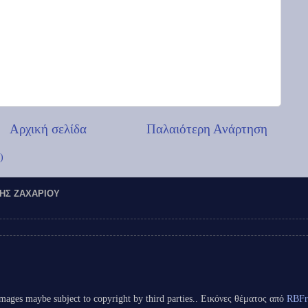
Αρχική σελίδα
Παλαιότερη Ανάρτηση
)
ΚΗΣ ΖΑΧΑΡΊΟΥ
mages maybe subject to copyright by third parties.. Εικόνες θέματος από
RBFr