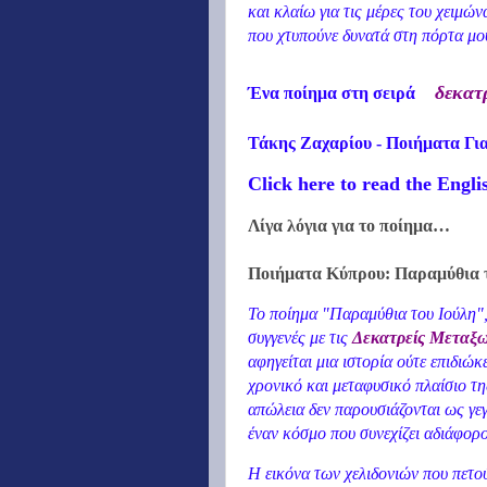
και κλαίω για τις μέρες του χειμών
που χτυπούνε δυνατά στη πόρτα μο
δεκατ
Ένα
ποίημα στη σειρά
Τάκης Ζαχαρίου - Ποιήματα Γι
Click here to read the Engl
Λίγα λόγια για το ποίημα…
Ποιήματα Κύπρου: Παραμύθια τ
Το ποίημα "Παραμύθια του Ιούλη"
συγγενές με τις
Δεκατρείς Μεταξ
αφηγείται μια ιστορία ούτε επιδιώκ
χρονικό και μεταφυσικό πλαίσιο τη
απώλεια δεν παρουσιάζονται ως γε
έναν κόσμο που συνεχίζει αδιάφορο
Η εικόνα των χελιδονιών που πετο