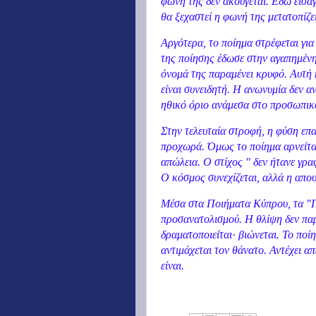
φωνή της δεν ακούγεται. Εδώ εισά
θα ξεχαστεί η φωνή της μετατοπίζε
Αργότερα, το ποίημα στρέφεται για
της ποίησης έδωσε στην αγαπημένη
όνομά της παραμένει κρυφό. Αυτή
είναι συνειδητή. Η ανωνυμία δεν αν
ηθικό όριο ανάμεσα στο προσωπικό
Στην τελευταία στροφή, η φύση επα
προχωρά. Όμως το ποίημα αρνείται
απώλεια. Ο στίχος " δεν ήτανε γρα
Ο κόσμος συνεχίζεται, αλλά η απου
Μέσα στα Ποιήματα Κύπρου, τα "Π
προσανατολισμού. Η θλίψη δεν πα
δραματοποιείται· βιώνεται. Το ποί
αντιμάχεται τον θάνατο. Αντέχει α
είναι.