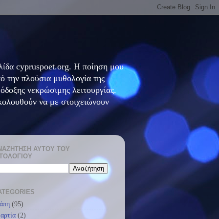
ίδα cypruspoet.org. Η ποίηση μου
πό την πλούσια μυθολογία της
θόδοξης νεκρώσιμης λειτουργίας.
κολουθούν να με στοιχειώνουν
ΝΑΖΉΤΗΣΗ ΑΥΤΟΎ ΤΟΥ
ΣΤΟΛΟΓΊΟΥ
ATEGORIES
άπη
(95)
αρτία
(2)