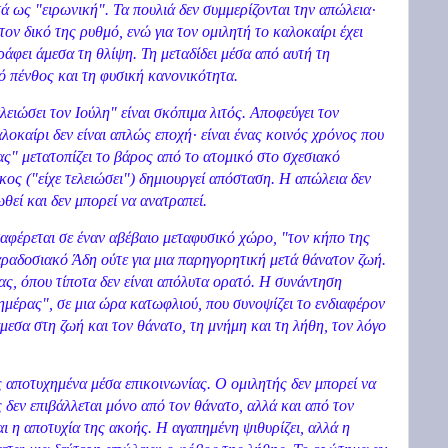
ά ως "ειρωνική". Τα πουλιά δεν συμμερίζονται την απώλεια·
τον δικό της ρυθμό, ενώ για τον ομιλητή το καλοκαίρι έχει
ράφει άμεσα τη θλίψη. Τη μεταδίδει μέσα από αυτή τη
 πένθος και τη φυσική κανονικότητα.
λειώσει τον Ιούλη" είναι σκόπιμα λιτός. Αποφεύγει τον
αλοκαίρι δεν είναι απλώς εποχή· είναι ένας κοινός χρόνος που
ας" μετατοπίζει το βάρος από το ατομικό στο σχεσιακό
ος ("είχε τελειώσει") δημιουργεί απόσταση. Η απώλεια δεν
θεί και δεν μπορεί να ανατραπεί.
ταφέρεται σε έναν αβέβαιο μεταφυσικό χώρο, "τον κήπο της
αραδοσιακό Άδη ούτε για μια παρηγορητική μετά θάνατον ζωή.
ας, όπου τίποτα δεν είναι απόλυτα ορατό. Η συνάντηση
μέρας", σε μια ώρα κατωφλιού, που συνοψίζει το ενδιαφέρον
μεσα στη ζωή και τον θάνατο, τη μνήμη και τη λήθη, τον λόγο
 αποτυχημένα μέσα επικοινωνίας. Ο ομιλητής δεν μπορεί να
 δεν επιβάλλεται μόνο από τον θάνατο, αλλά και από τον
ι η αποτυχία της ακοής. Η αγαπημένη ψιθυρίζει, αλλά η