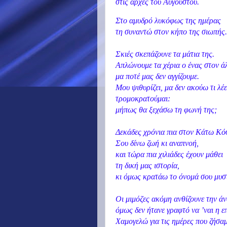
στις αρχές του Αυγούστου.
Στο αμυδρό λυκόφως της ημέρας
τη συναντώ στον κήπο της σιωπής.
Σκιές σκεπάζουνε τα μάτια της.
Απλώνουμε τα χέρια ο ένας στον ά
μα ποτέ μας δεν αγγίζουμε.
Μου ψιθυρίζει, μα δεν ακούω τι λέ
τρομοκρατούμαι:
μήπως θα ξεχάσω τη φωνή της;
Δεκάδες χρόνια πια στον Κάτω Κό
Σου δίνω ζωή κι αναπνοή,
και τώρα πια χιλιάδες έχουν μάθει
τη δική μας ιστορία,
κι όμως κρατάω το όνομά σου μυσ
Οι μιμόζες ακόμη ανθίζουνε την άν
όμως δεν ήτανε γραφτό να ’ναι η ε
Χαμογελώ για τις ημέρες που ζήσα