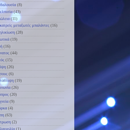
δαλουσία
(8)
ελπισία
(43)
ώλεια
(11)
κατρείς μεταξωτές μπαλάντες
(16)
ηλικίωση
(28)
ωτικά
(19)
ωή
(16)
νατος
(44)
εός
(15)
ίψη
(26)
σους
(6)
τάθλιψη
(19)
ινωνία
(26)
ύπρος
(20)
γνεία
(9)
όρκα
(4)
πη
(63)
ύτρωση
(2)
λαγχολία
(1)