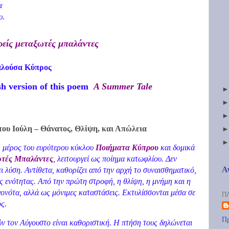
α
υ.
ρείς μεταξωτές μπαλάντες
αλούσα Κύπρος
ish version of this poem
A Summer Tale
ου Ιούλη – Θάνατος, Θλίψη, και Απώλεια
, μέρος του ευρύτερου κύκλου
Ποιήματα Κύπρου
και δομικά
ωτές Μπαλάντες
, λειτουργεί ως ποίημα κατωφλίου. Δεν
Α
ει λύση. Αντίθετα, καθορίζει από την αρχή το συναισθηματικό,
ς ενότητας. Από την πρώτη στροφή, η θλίψη, η μνήμη και η
γονότα, αλλά ως μόνιμες καταστάσεις. Εκτυλίσσονται μέσα σε
Π
ς.
Πρ
ύν τον Αύγουστο είναι καθοριστική. Η πτήση τους δηλώνεται