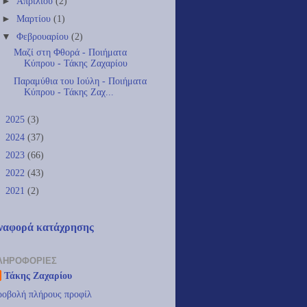
►
Απριλίου
(2)
►
Μαρτίου
(1)
▼
Φεβρουαρίου
(2)
Μαζί στη Φθορά - Ποιήματα
Κύπρου - Τάκης Ζαχαρίου
Παραμύθια του Ιούλη - Ποιήματα
Κύπρου - Τάκης Ζαχ...
►
2025
(3)
►
2024
(37)
►
2023
(66)
►
2022
(43)
►
2021
(2)
ναφορά κατάχρησης
ΛΗΡΟΦΟΡΊΕΣ
Τάκης Ζαχαρίου
οβολή πλήρους προφίλ