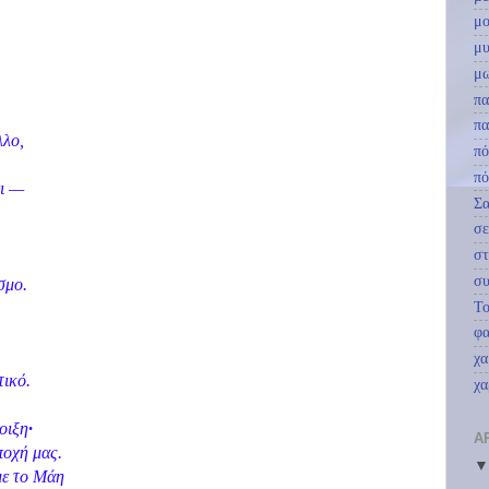
μο
μυ
μ
πα
πα
λλο,
πό
πό
ει —
Σ
σε
στ
συ
σμο.
Το
φα
χα
τικό.
χα
οιξη
·
Α
ποχή μας.
με το Μάη