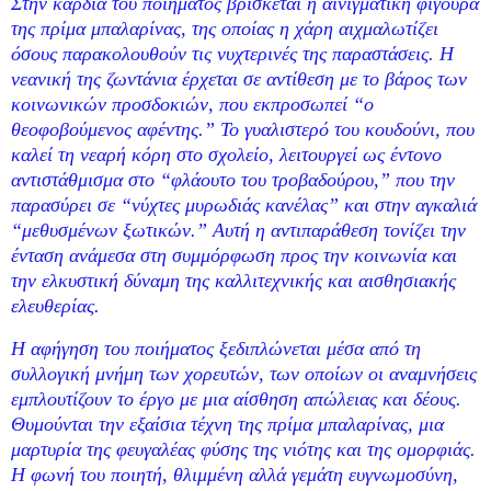
Στην καρδιά του ποιήματος βρίσκεται η αινιγματική φιγούρα
της πρίμα μπαλαρίνας, της οποίας η χάρη αιχμαλωτίζει
όσους παρακολουθούν τις νυχτερινές της παραστάσεις. Η
νεανική της ζωντάνια έρχεται σε αντίθεση με το βάρος των
κοινωνικών προσδοκιών, που εκπροσωπεί “ο
θεοφοβούμενος αφέντης.” Το γυαλιστερό του κουδούνι, που
καλεί τη νεαρή κόρη στο σχολείο, λειτουργεί ως έντονο
αντιστάθμισμα στο “φλάουτο του τροβαδούρου,” που την
παρασύρει σε “νύχτες μυρωδιάς κανέλας” και στην αγκαλιά
“μεθυσμένων ξωτικών.” Αυτή η αντιπαράθεση τονίζει την
ένταση ανάμεσα στη συμμόρφωση προς την κοινωνία και
την ελκυστική δύναμη της καλλιτεχνικής και αισθησιακής
ελευθερίας.
Η αφήγηση του ποιήματος ξεδιπλώνεται μέσα από τη
συλλογική μνήμη των χορευτών, των οποίων οι αναμνήσεις
εμπλουτίζουν το έργο με μια αίσθηση απώλειας και δέους.
Θυμούνται την εξαίσια τέχνη της πρίμα μπαλαρίνας, μια
μαρτυρία της φευγαλέας φύσης της νιότης και της ομορφιάς.
Η φωνή του ποιητή, θλιμμένη αλλά γεμάτη ευγνωμοσύνη,