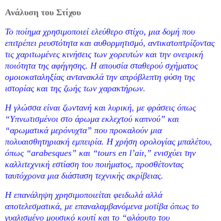
Ανάλυση του Στίχου
Το ποίημα χρησιμοποιεί ελεύθερο στίχο, μια δομή που
επιτρέπει ρευστότητα και αυθορμητισμό, αντικατοπτρίζοντας
τις χαριτωμένες κινήσεις των χορευτών και την ονειρική
ποιότητα της αφήγησης. Η απουσία σταθερού σχήματος
ομοιοκαταληξίας αντανακλά την απρόβλεπτη φύση της
ιστορίας και της ζωής των χαρακτήρων.
Η γλώσσα είναι ζωντανή και λυρική, με φράσεις όπως
“Υπνωτισμένοι στο άρωμα εκλεχτού καπνού” και
“αρωματικά μερόνυχτα” που προκαλούν μια
πολυαισθητηριακή εμπειρία. Η χρήση ορολογίας μπαλέτου,
όπως “
arabesques
” και “
tours en l
’
air
,” ενισχύει την
καλλιτεχνική εστίαση του ποιήματος, προσθέτοντας
ταυτόχρονα μια διάσταση τεχνικής ακρίβειας.
Η επανάληψη χρησιμοποιείται φειδωλά αλλά
αποτελεσματικά, με επαναλαμβανόμενα μοτίβα όπως το
γυαλισμένο μουσικό κουτί και το “φλάουτο του