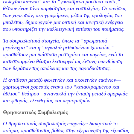
εκλεχτού καπνού” και το “γυαλισμένο μουσικό κουτί,”
θέτουν έναν τόνο κομψότητας και νοσταλγίας. Οι κινήσεις
των χορευτών, περιγραφόμενες μέσω της ορολογίας του
μπαλέτου, δημιουργούν μια οπτική και κινητική ενέργεια
που υποστηρίζει την καλλιτεχνική εστίαση του ποιήματος.
Τα σουρεαλιστικά στοιχεία, όπως τα “αρωματικά
μερόνυχτα” και η “αγκαλιά μεθυσμένων ξωτικών,”
προσθέτουν μια διάσταση μυστηρίου και μαγείας, ενώ το
κατεστραμμένο θέατρο λειτουργεί ως έντονη υπενθύμιση
των θεμάτων της απώλειας και της παροδικότητας.
Η αντίθεση μεταξύ φωτεινών και σκοτεινών εικόνων—
χαριτωμένοι χορευτές έναντι του “καταστραμμένου και
άθλιου” θεάτρου—αντανακλά την ένταση μεταξύ ομορφιάς
και φθοράς, ελευθερίας και περιορισμών.
Θρησκευτικός Συμβολισμός
Ο θρησκευτικός συμβολισμός επηρεάζει διακριτικά το
ποίημα, προσθέτοντας βάθος στην εξερεύνηση της εξουσίας