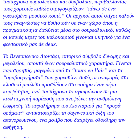
ταυτόχρονα κυριολεκτικό και συμβολικό, περιβάλλοντας
τους χορευτές καθώς στριφογυρίζουν “πάνω σε ένα
γυαλισμένο μουσικό κουτί.” Οι αρχικοί αυτοί στίχοι καλούν
τους αναγνώστες να βυθιστούν σε έναν χώρο όπου η
πραγματικότητα διαλύεται μέσα στο σουρεαλιστικό, καθώς
οι καυτές μέρες του καλοκαιριού γίνονται σκηνικό για ένα
φανταστικό
pas
de
deux
.
Το Βενετσιάνικο Λιοντάρι, ιστορικό σύμβολο δύναμης και
μεγαλείου, αποκτά έναν σουρεαλιστικό χαρακτήρα. Γίνεται
παρατηρητής, μαγεμένο από τα “
tours
en
l
’
air
” και τα
“αραβουργήματα” των χορευτών. Αυτές οι αναφορές στο
κλασικό μπαλέτο προσδίδουν στο ποίημα έναν αέρα
κομψότητας, ενώ ταυτόχρονα το αγκυρώνουν σε μια
καλλιτεχνική παράδοση που ανυψώνει την ανθρώπινη
έκφραση. Το παραλήρημα του Λιονταριού για “κρυφά
οράματα” αντικατοπτρίζει τη σαγηνευτική έλξη του
απαγορευμένου, ένα μοτίβο που διατρέχει ολόκληρη την
αφήγηση.