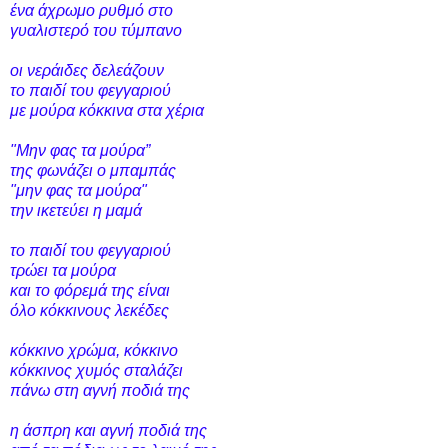
ένα άχρωμο ρυθμό στο
γυαλιστερό του τύμπανο
οι νεράιδες δελεάζουν
το παιδί
του φεγγαριού
με μούρα κόκκινα στα χέρια
"Μην φας τα μούρα”
της φωνάζει ο μπαμπάς
"μην φας τα μούρα"
την ικετεύει η μαμά
το παιδί του φεγγαριού
τρώει τα μούρα
και το φόρεμά της είναι
όλο κόκκινους λεκέδες
κόκκινο χρώμα, κόκκινο
κόκκινος χυμός σταλάζει
πάνω στη αγνή ποδιά της
η άσπρη και αγνή ποδιά της